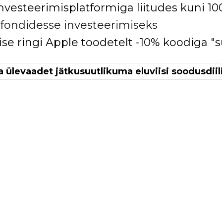
nvesteerimisplatformiga liitudes kuni 10
 fondidesse investeerimiseks
ise ringi Apple toodetelt -10% koodiga "
a ülevaadet jätkusuutlikuma eluviisi soodusdiil