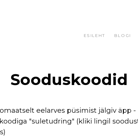
ESILEHT
BLOGI
Sooduskoodid
omaatselt eelarves püsimist jälgiv äpp -
koodiga "suletudring" (kliki lingil soodu
s)