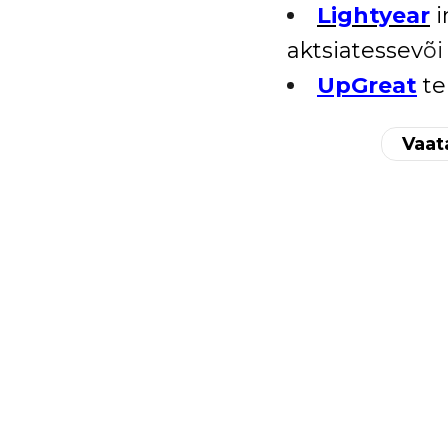
Lightyear
i
aktsiatessev
õi
UpGreat
te
Vaat