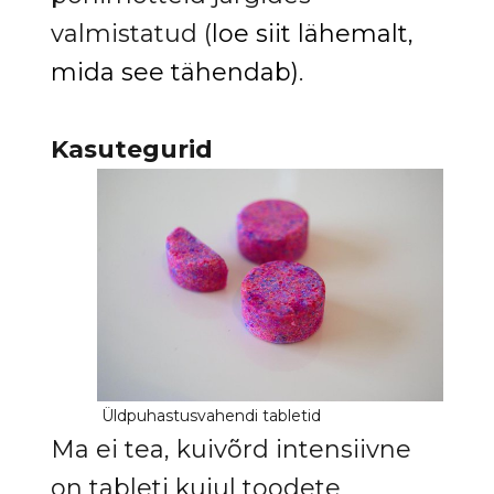
valmistatud (
loe siit lähemalt,
mida see tähendab)
.
Kasutegurid
Ma ei tea, kuivõrd intensiivne
on tableti kujul toodete