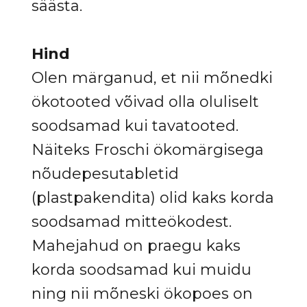
säästa.
Hind
Olen märganud, et nii mõnedki
ökotooted võivad olla oluliselt
soodsamad kui tavatooted.
Näiteks Froschi ökomärgisega
nõudepesutabletid
(plastpakendita) olid kaks korda
soodsamad mitteökodest.
Mahejahud on praegu kaks
korda soodsamad kui muidu
ning nii mõneski ökopoes on