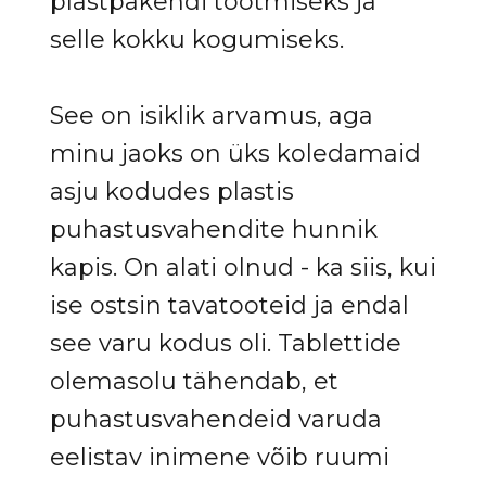
plastpakendi tootmiseks ja
selle kokku kogumiseks.
See on isiklik arvamus, aga
minu jaoks on üks koledamaid
asju kodudes plastis
puhastusvahendite hunnik
kapis. On alati olnud - ka siis, kui
ise ostsin tavatooteid ja endal
see varu kodus oli. Tablettide
olemasolu tähendab, et
puhastusvahendeid varuda
eelistav inimene võib ruumi