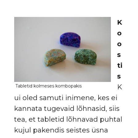
K
o
o
s
ti
s
K
ui oled samuti inimene, kes ei
kannata tugevaid lõhnasid, siis
tea, et tabletid lõhnavad puhtal
kujul pakendis seistes üsna