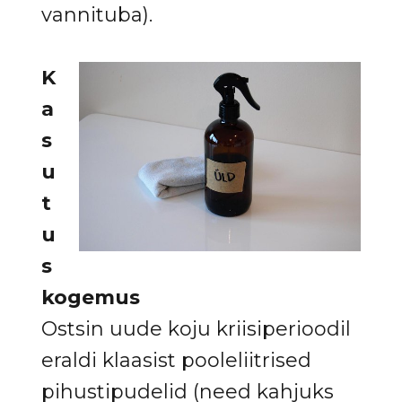
vannituba).
K
a
s
u
t
u
s
kogemus
Ostsin uude koju kriisiperioodil
eraldi klaasist pooleliitrised
pihustipudelid (need kahjuks