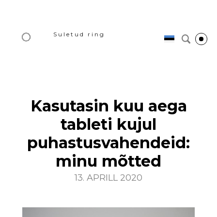
Suletud ring
Kasutasin kuu aega
tableti kujul
puhastusvahendeid:
minu mõtted
13. APRILL 2020