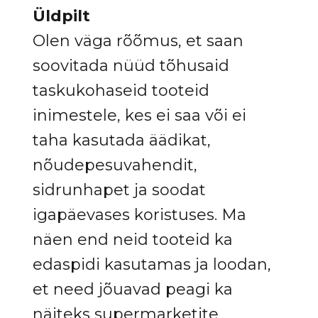
Üldpilt
Olen väga rõõmus, et saan
soovitada nüüd tõhusaid
taskukohaseid tooteid
inimestele, kes ei saa või ei
taha kasutada äädikat,
nõudepesuvahendit,
sidrunhapet ja soodat
igapäevases koristuses. Ma
näen end neid tooteid ka
edaspidi kasutamas ja loodan,
et need jõuavad peagi ka
näiteks supermarketite