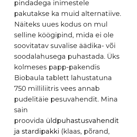
pindadega inimestele
pakutakse ka muid alternatiive.
Näiteks uues kodus on mul
selline köögipind, mida ei ole
soovitatav suvalise äädika- või
soodalahusega puhastada. Üks
kolmeses papp-pakendis
Biobaula tablett lahustatuna
750 milliliitris vees annab
pudelitäie pesuvahendit. Mina
sain
proovida
üldpuhastusvahendit
ja
stardipakki
(klaas, põrand,