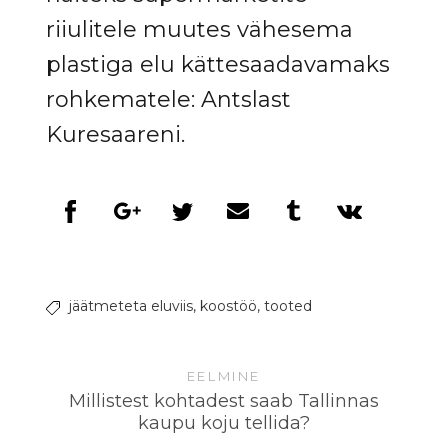
riiulitele muutes vähesema
plastiga elu kättesaadavamaks
rohkematele: Antslast
Kuresaareni.
jäätmeteta eluviis,
koostöö,
tooted
EELMINE
Millistest kohtadest saab Tallinnas
kaupu koju tellida?