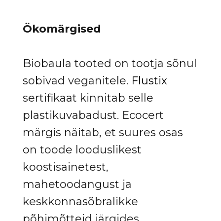
Ökomärgised
Biobaula tooted on tootja sõnul
sobivad veganitele.
Flustix
sertifikaat kinnitab selle
plastikuvabadust. Ecocert
märgis näitab, et suures osas
on toode looduslikest
koostisainetest,
mahetoodangust ja
keskkonnasõbralikke
põhimõtteid järgides