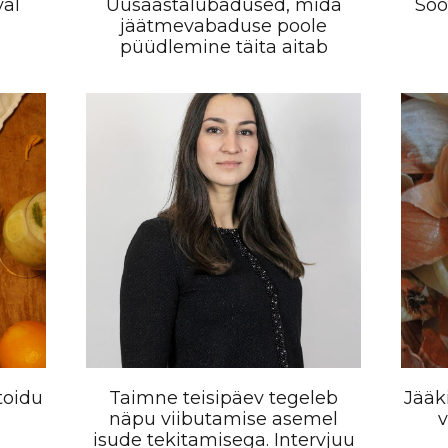
val
Uusaastalubadused, mida
Söö
jäätmevabaduse poole
püüdlemine täita aitab
toidu
Taimne teisipäev tegeleb
Jääk
näpu viibutamise asemel
v
isude tekitamisega. Intervjuu