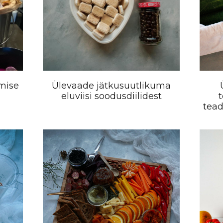
mise
Ülevaade jätkusuutlikuma
eluviisi soodusdiilidest
tea