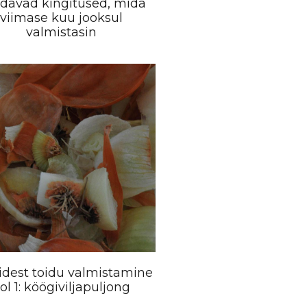
davad kingitused, mida
viimase kuu jooksul
valmistasin
idest toidu valmistamine
ol 1: köögiviljapuljong