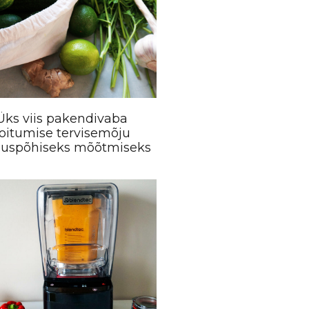
Üks viis pakendivaba
toitumise tervisemõju
duspõhiseks mõõtmiseks