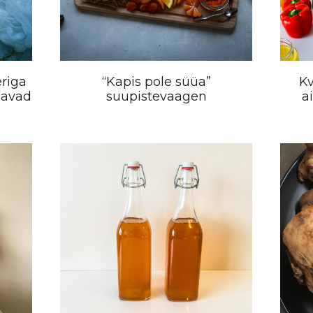
riga
“Kapis pole süüa”
Kv
savad
suupistevaagen
a