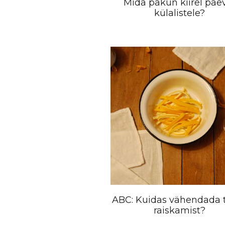
Mida pakun kiirel päe
külalistele?
ABC: Kuidas vähendada 
raiskamist?