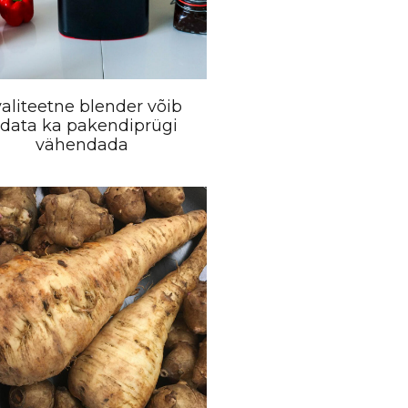
aliteetne blender võib
idata ka pakendiprügi
vähendada