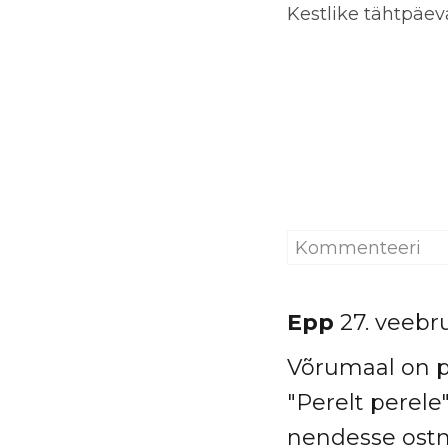
Kestlike tähtpäe
Epp
27. veebr
Võrumaal on pa
"Perelt perele
nendesse ostma