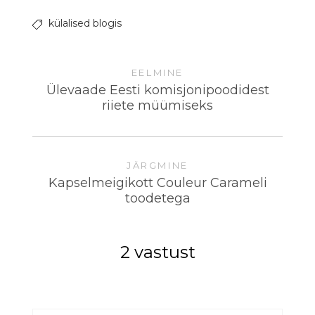
külalised blogis
EELMINE
Ülevaade Eesti komisjonipoodidest
riiete müümiseks
JÄRGMINE
Kapselmeigikott Couleur Carameli
toodetega
2 vastust