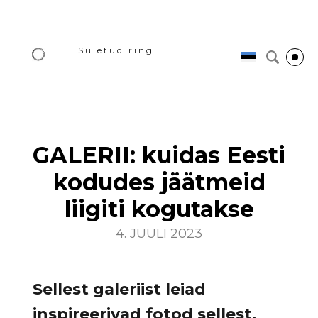
Suletud ring
GALERII: kuidas Eesti
kodudes jäätmeid
liigiti kogutakse
4. JUULI 2023
Sellest galeriist leiad
inspireerivad fotod sellest,