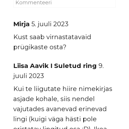
Mirja
5. juuli 2023
Kust saab virnastatavaid
prügikaste osta?
Liisa Aavik I Suletud ring
9.
juuli 2023
Kui te liigutate hiire nimekirjas
asjade kohale, siis nendel
vajutades avanevad erinevad
lingi (kuigi väga hästi pole