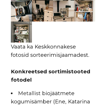
Vaata ka Keskkonnakese
fotosid sorteerimisjaamadest.
Konkreetsed sortimistooted
fotodel
Metallist b
iojäätmete
kogumisämber (Ene, Katarina