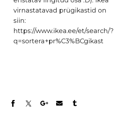
eristatav lingitud osa :D). Ikea
virnastatavad prügikastid on
siin:
https://www.ikea.ee/et/search/?
q=sortera+pr%C3%BCgikast