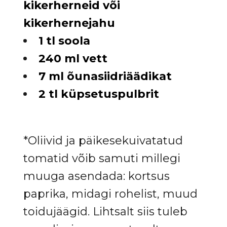
kikerherneid või
kikerhernejahu
1 tl soola
240 ml vett
7 ml õunasiidriäädikat
2 tl küpsetuspulbrit
*Oliivid ja päikesekuivatatud
tomatid võib samuti millegi
muuga asendada: kortsus
paprika, midagi rohelist, muud
toidujäägid. Lihtsalt siis tuleb