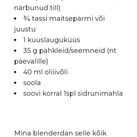
närbunud till)
¾ tassi maitsepärmi või
juustu
1 küüslauguküüs
35 g pähkleid/seemneid (nt
päevalille)
40 ml oliiivõli
soola
soovi korral 1spl sidrunimahla
Mina blenderdan selle kõik