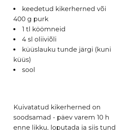
keedetud kikerherned või
400 g purk
1 tl köömneid
4 sl oliiviõli
küüslauku tunde järgi (kuni
küüs)
sool
Kuivatatud kikerherned on
soodsamad - päev varem 10 h
enne likku, loputada ja siis tund