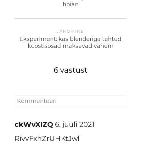
hoian
JÄRGMINE
Eksperiment: kas blenderiga tehtud
koostisosad maksavad vähem
6 vastust
ckWvXlZQ
6. juuli 2021
RivyFxhZrUHKtJwl