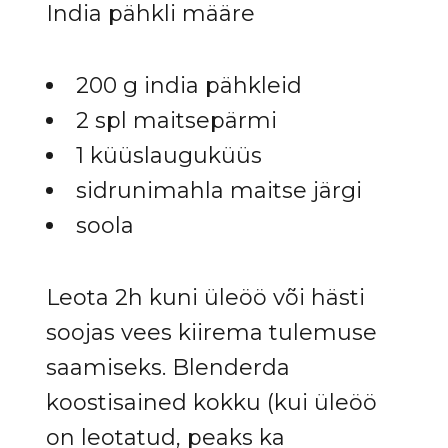
India pähkli määre
200 g india pähkleid
2 spl maitsepärmi
1 küüslauguküüs
sidrunimahla maitse järgi
soola
Leota 2h kuni üleöö või hästi
soojas vees kiirema tulemuse
saamiseks. Blenderda
koostisained kokku (kui üleöö
on leotatud, peaks ka