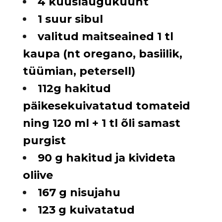
4 küüslauguküünt
1 suur sibul
valitud maitseained 1 tl
kaupa (nt oregano, basiilik,
tüümian, petersell)
112g hakitud
päikesekuivatatud tomateid
ning 120 ml + 1 tl õli samast
purgist
90 g hakitud ja kivideta
oliive
167 g nisujahu
123 g kuivatatud