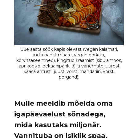
Mulle meeldib mõelda oma
igapäevaelust sõnadega,
mida kasutaks miljonär.
Vannituba on isiklik spaa,