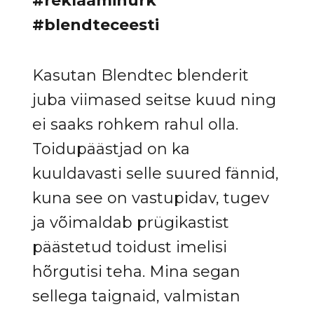
#reklaaminurk
#blendteceesti
Kasutan Blendtec blenderit
juba viimased seitse kuud ning
ei saaks rohkem rahul olla.
Toidupäästjad on ka
kuuldavasti selle suured fännid,
kuna see on vastupidav, tugev
ja võimaldab prügikastist
päästetud toidust imelisi
hõrgutisi teha. Mina segan
sellega taignaid, valmistan