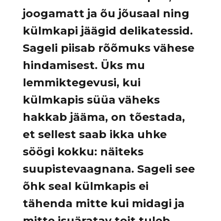
joogamatt ja õu jõusaal ning
külmkapi jäägid delikatessid.
Sageli piisab rõõmuks vähese
hindamisest. Üks mu
lemmiktegevusi, kui
külmkapis süüa väheks
hakkab jääma, on tõestada,
et sellest saab ikka uhke
söögi kokku: näiteks
suupistevaagnana. Sageli see
õhk seal külmkapis ei
tähenda mitte kui midagi ja
mitte isuäratav toit tuleb