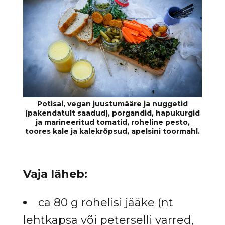
Vaja läheb:
ca 80 g rohelisi jääke (nt
lehtkapsa või peterselli varred,