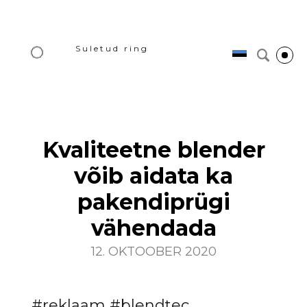
Suletud ring
Kvaliteetne blender
võib aidata ka
pakendiprügi
vähendada
12. OKTOOBER 2020
#reklaam #blendtec