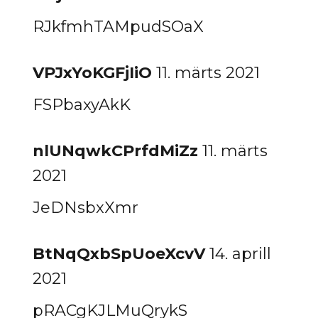
RJkfmhTAMpudSOaX
VPJxYoKGFjIiO
11. märts 2021
FSPbaxyAkK
nlUNqwkCPrfdMiZz
11. märts
2021
JeDNsbxXmr
BtNqQxbSpUoeXcvV
14. aprill
2021
pRACgKJLMuQrykS