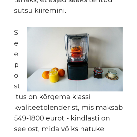
sutsu kiiremini.
S
e
e
p
o
st
itus on kõrgema klassi
kvaliteetblenderist, mis maksab
549-1800 eurot - kindlasti on
see ost, mida võiks natuke