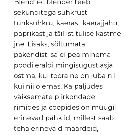
Blendtec blender teeb
sekunditega suhkrust
tuhksuhkru, kaerast kaerajjahu,
paprikast ja tšillist tulise kastme
jne. Lisaks, sõltumata
pakendist, sa ei pea minema
poodi eraldi mingisugust asja
ostma, kui tooraine on juba nii
kui nii olemas. Ka paljudes
väiksemate piirkondade
rimides ja coopides on müügil
erinevad pähklid, millest saab
teha erinevaid määrdeid,