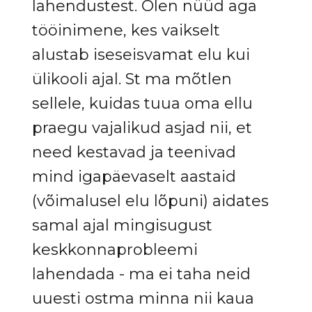
lahendustest. Olen nüüd aga
tööinimene, kes vaikselt
alustab iseseisvamat elu kui
ülikooli ajal. St ma mõtlen
sellele, kuidas tuua oma ellu
praegu vajalikud asjad nii, et
need kestavad ja teenivad
mind igapäevaselt aastaid
(võimalusel elu lõpuni) aidates
samal ajal mingisugust
keskkonnaprobleemi
lahendada - ma ei taha neid
uuesti ostma minna nii kaua