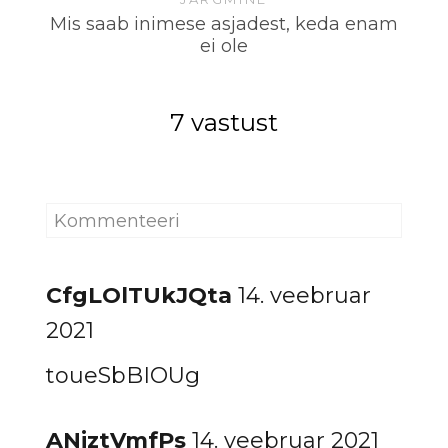
Mis saab inimese asjadest, keda enam
ei ole
7 vastust
CfgLOlTUkJQta
14. veebruar
2021
toueSbBIOUg
ANjztVmfPs
14. veebruar 2021