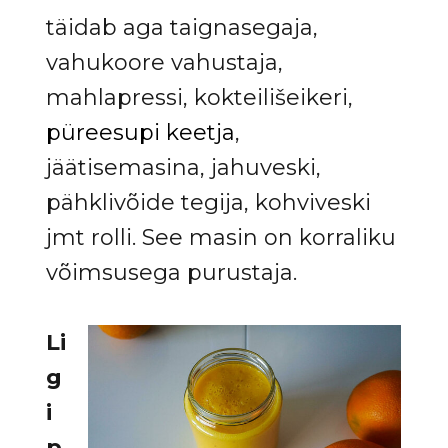
täidab aga taignasegaja,
vahukoore vahustaja,
mahlapressi, kokteilišeikeri,
püreesupi keetja
,
jäätisemasina, jahuveski,
pähklivõide tegija, kohviveski
jmt rolli. See masin on korraliku
võimsusega purustaja.
Li
g
i
p