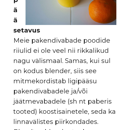
ä
ä
setavus
Meie pakendivabade poodide
riiulid ei ole veel nii rikkalikud
nagu välismaal. Samas, kui sul
on kodus blender, siis see
mitmekordistab ligipääsu
pakendivabadele ja/või
jäätmevabadele (sh nt paberis
tooted) koostisainetele, seda ka
linnavälistes piirkondades.