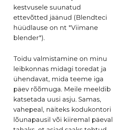
kestvusele suunatud
ettevõtted jäänud (Blendteci
hüüdlause on nt "Viimane
blender").
Toidu valmistamine on minu
leibkonnas midagi toredat ja
ühendavat, mida teeme iga
päev rõõmuga. Meile meeldib
katsetada uusi asju. Samas,
vahepeal, näiteks kodukontori
lõunapausil või kiiremal päeval
tahaks, et asjad saaks tehtud