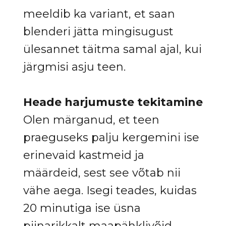
meeldib ka variant, et saan
blenderi jätta mingisugust
ülesannet täitma samal ajal, kui
järgmisi asju teen.
Heade harjumuste tekitamine
Olen märganud, et teen
praeguseks palju kergemini ise
erinevaid kastmeid ja
määrdeid, sest see võtab nii
vähe aega. Isegi teades, kuidas
20 minutiga ise üsna
piinarikkalt maapähklivõid