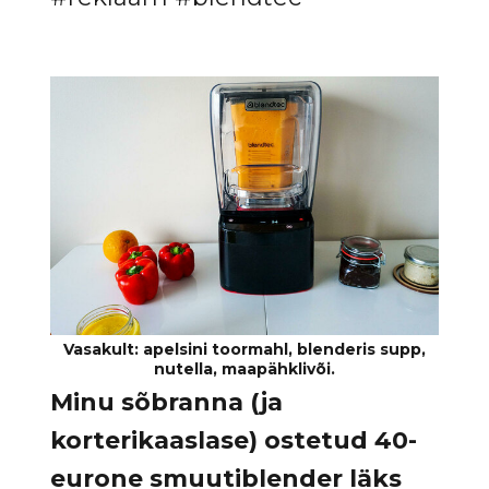
Minu sõbranna (ja
korterikaaslase) ostetud 40-
eurone smuutiblender läks