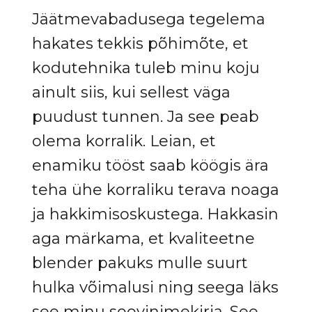
Jäätmevabadusega tegelema
hakates tekkis põhimõte, et
kodutehnika tuleb minu koju
ainult siis, kui sellest väga
puudust tunnen. Ja see peab
olema korralik. Leian, et
enamiku tööst saab köögis ära
teha ühe korraliku terava noaga
ja hakkimisoskustega. Hakkasin
aga märkama, et kvaliteetne
blender pakuks mulle suurt
hulka võimalusi ning seega läks
see minu soovinimekirja. See