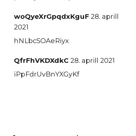
woQyeXrGpqdxKguF
28. aprill
2021
hNLbcSOAeRiyx
QfrFhVKDXdkC
28. aprill 2021
iPpFdrUvBnYXGyKf