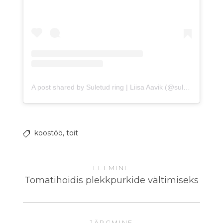
A post shared by Suletud ring | Liisa Aavik (@suletudring)
o
koostöö,
toit
EELMINE
Tomatihoidis plekkpurkide vältimiseks
JÄRGMINE