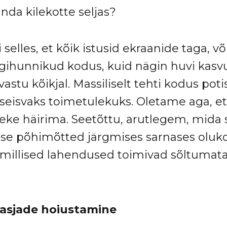
nda kilekotte seljas?
si selles, et kõik istusid ekraanide taga, võ
gihunnikud kodus, kuid nägin huvi kasv
tu kõikjal. Massiliselt tehti kodus potis
eseisvaks toimetulekuks. Oletame aga, et
teke häirima. Seetõttu, arutlegem, mida
e põhimõtted järgmises sarnases oluko
millised lahendused toimivad sõltumat
asjade hoiustamine