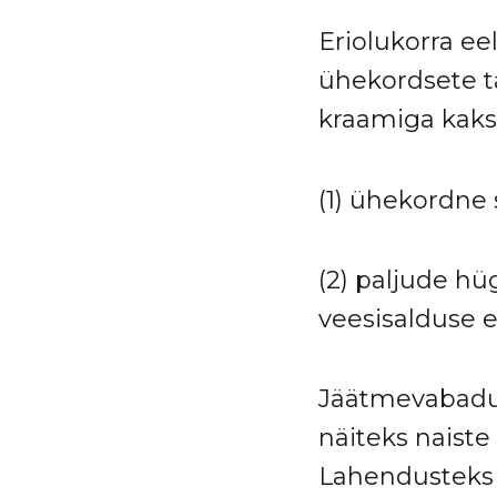
Eriolukorra e
ühekordsete ta
kraamiga kaks
(1) ühekordne 
(2) paljude h
veesisalduse 
Jäätmevabadu
näiteks naiste
Lahendusteks