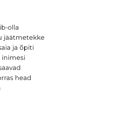
ib-olla
u jäätmetekke
aia ja õpiti
 inimesi
 saavad
rras head
a