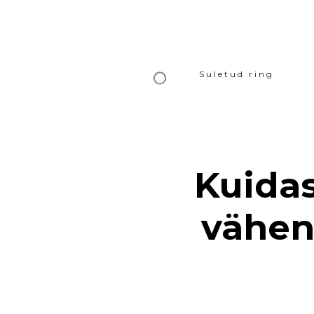
Suletud ring
Kuidas
vähen