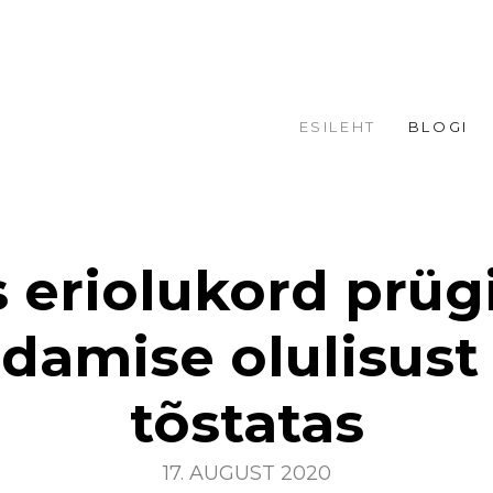
ESILEHT
BLOGI
 eriolukord prüg
damise olulisust 
tõstatas
17. AUGUST 2020