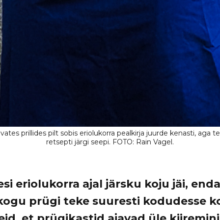
si eriolukorra ajal järsku koju jäi, en
a kogu prügi teke suuresti kodudesse k
teid, et prügikastid ajavad üle kiiremin