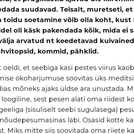
dada suudavad. Teisalt, muretseti, et
toidu soetamine võib olla koht, kust
idel oli käsk pakendada kõik, mida ei s
lja arvatud nt keedetavad kuivained),
hvitopsid, kommid, pähklid.
 öeldi, et seebiga käsi pestes viirus kaob, 
tmise ökoharjumuse soovitas üks meditsi
as mõneks ajaks üldse ära unustada. Mi
 loogiline, sest pesen alati oma riidest k
eeliga (sisuliselt seebi sugulasega) pe
nõudepesumasinas läbi. Osasid kotte ka 
t. Miks mitte siis soovitada oma riiete