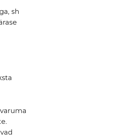
ga, sh
ärase
ksta
 varuma
e.
avad