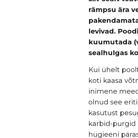
rämpsu ära ve
pakendamata 
levivad. Pood
kuumutada (vä
sealhulgas ko
Kui ühelt poolt
koti kaasa võ
inimene meedi
olnud see eriti
kasutust pesug
karbid-purgid 
hügieeni päras