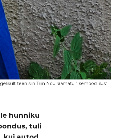
dale hunniku
oondus, tuli
i, kui autod