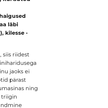
 haigused
aa läbi
 kilesse -
siis riidest
iniharidusega
nu jaoks ei
otid pärast
sumasinas ning
triigin
 kandmine