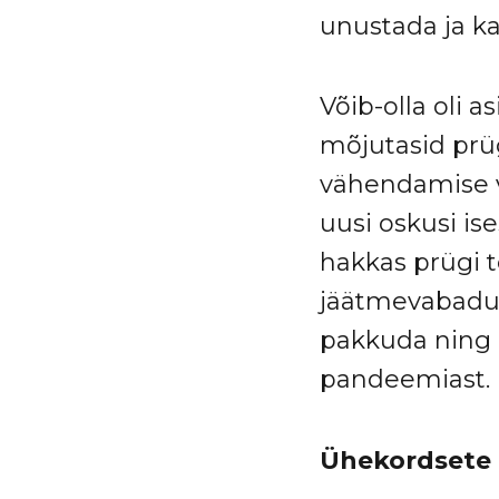
unustada ja ka
Võib-olla oli a
mõjutasid prü
vähendamise vas
uusi oskusi is
hakkas prügi 
jäätmevabadus
pakkuda ning 
pandeemiast.
Ühekordsete 