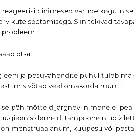
el reageerisid inimesed varude kogumise
rvikute soetamisega. Siin tekivad tavap
 probleemi:
saab otsa
ügieeni ja pesuvahendite puhul tuleb ma
eest, mis võtab veel omakorda ruumi.
se põhimõtteid järgnev inimene ei pea
 hügieenisidemeid, tampoone ning žilett
 on menstruaalanum, kuupesu või pest