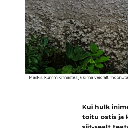
Kui hulk inime
toitu ostis j
siit-sealt tea