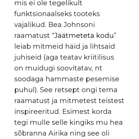
mis ei ole tegelikult
funktsionaalseks tooteks
vajalikud. Bea Johnsoni
raamatust “
Jäätmeteta kodu
”
leiab mitmeid häid ja lihtsaid
juhiseid (aga teatav kriitilisus
on muidugi soovitatav, nt
soodaga hammaste pesemise
puhul). See retsept ongi tema
raamatust ja mitmetest teistest
inspireeritud. Esimest korda
tegi mulle selle kingiks mu hea
sõbranna Airika ning see oli