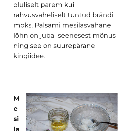
oluliselt parem kui
rahvusvaheliselt tuntud brändi
möks. Palsami mesilasvahane
lõhn on juba iseenesest mõnus
ning see on suurepärane
kingiidee.
M
e
si
la