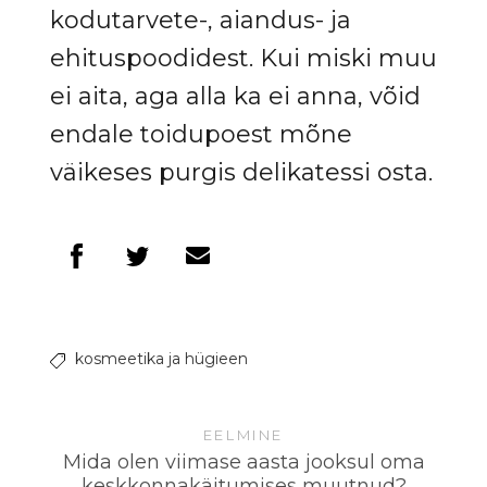
kodutarvete-, aiandus- ja
ehituspoodidest. Kui miski muu
ei aita, aga alla ka ei anna, võid
endale toidupoest mõne
väikeses purgis delikatessi osta.
kosmeetika ja hügieen
EELMINE
Mida olen viimase aasta jooksul oma
keskkonnakäitumises muutnud?