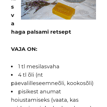
s
v
a
haga palsami retsept
VAJA ON:
1 tl mesilasvaha
4 tl õli (nt
päevalilleseemneõli, kookosõli)
pisikest anumat
hoiustamiseks (vaata, kas