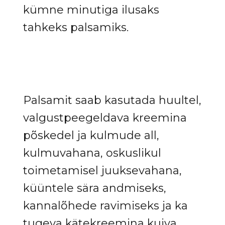
kümne minutiga ilusaks
tahkeks palsamiks.
Palsamit saab kasutada huultel,
valgustpeegeldava kreemina
põskedel ja kulmude all,
kulmuvahana, oskuslikul
toimetamisel juuksevahana,
küüntele sära andmiseks,
kannalõhede ravimiseks ja ka
tugeva kätekreemina kuiva