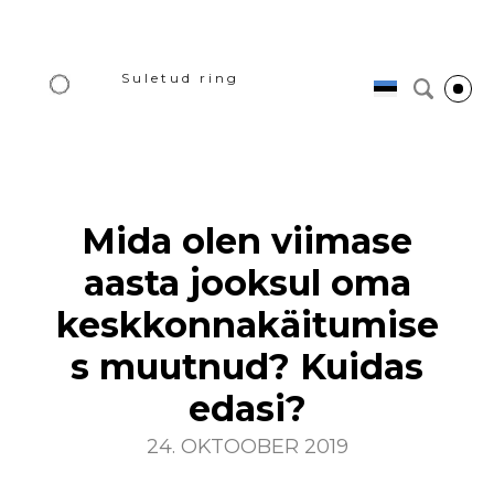
Suletud ring
Mida olen viimase
aasta jooksul oma
keskkonnakäitumise
s muutnud? Kuidas
edasi?
24. OKTOOBER 2019