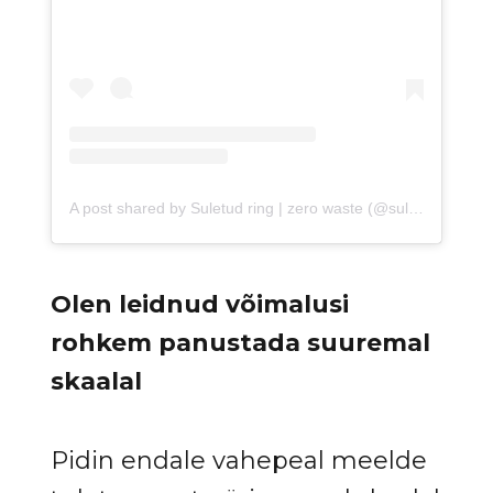
A post shared by Suletud ring | zero waste (@suletudring.ee)
Olen leidnud võimalusi
rohkem panustada suuremal
skaalal
Pidin endale vahepeal meelde