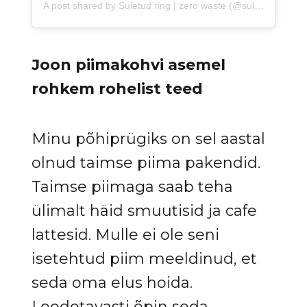
A post shared by Suletud ring | zero waste (@suletudring.ee)
Joon piimakohvi asemel
rohkem rohelist teed
Minu põhiprügiks on sel aastal
olnud taimse piima pakendid.
Taimse piimaga saab teha
ülimalt häid smuutisid ja cafe
lattesid. Mulle ei ole seni
isetehtud piim meeldinud, et
seda oma elus hoida.
Loodetavasti õpin seda