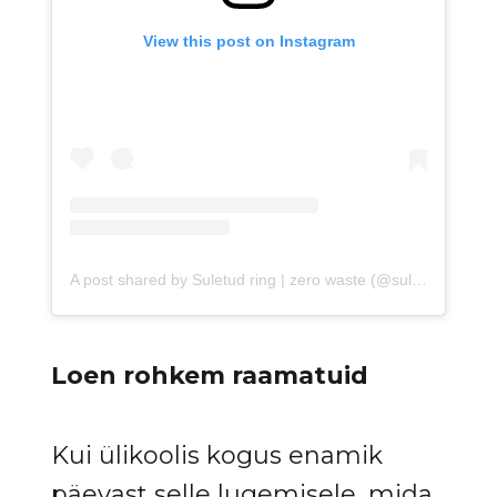
View this post on Instagram
A post shared by Suletud ring | zero waste (@suletudring.ee)
Loen rohkem raamatuid
Kui ülikoolis kogus enamik
päevast selle lugemisele, mida