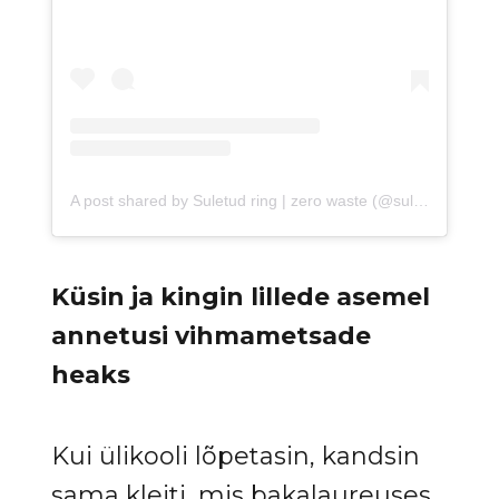
A post shared by Suletud ring | zero waste (@suletudring.ee)
Küsin ja kingin lillede asemel
annetusi vihmametsade
heaks
Kui ülikooli lõpetasin, kandsin
sama kleiti, mis bakalaureuses,