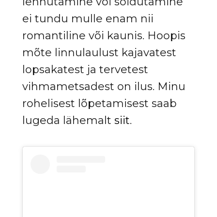
lennutamine või sõidutamine
ei tundu mulle enam nii
romantiline või kaunis. Hoopis
mõte linnulaulust kajavatest
lopsakatest ja tervetest
vihmametsadest on ilus. Minu
rohelisest lõpetamisest saab
lugeda lähemalt
siit
.