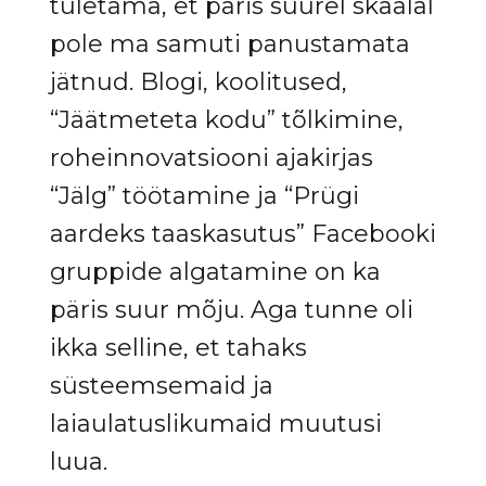
tuletama, et päris suurel skaalal
pole ma samuti panustamata
jätnud. Blogi, koolitused,
“Jäätmeteta kodu” tõlkimine,
roheinnovatsiooni ajakirjas
“Jälg” töötamine ja “Prügi
aardeks taaskasutus” Facebooki
gruppide algatamine on ka
päris suur mõju. Aga tunne oli
ikka selline, et tahaks
süsteemsemaid ja
laiaulatuslikumaid muutusi
luua.