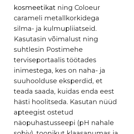
kosmeetikat
ning Coloeur
carameli metallkorkidega
silma- ja kulmupliiatseid.
Kasutasin võimalust ning
suhtlesin Postimehe
terviseportaalis töötades
inimestega, kes on naha- ja
suuhoolduse eksperdid, et
teada saada, kuidas enda eest
hästi hoolitseda. Kasutan nüüd
apteegist ostetud
näopuhastusseepi (pH nahale
sobiv), toonikut klaasanumas ja