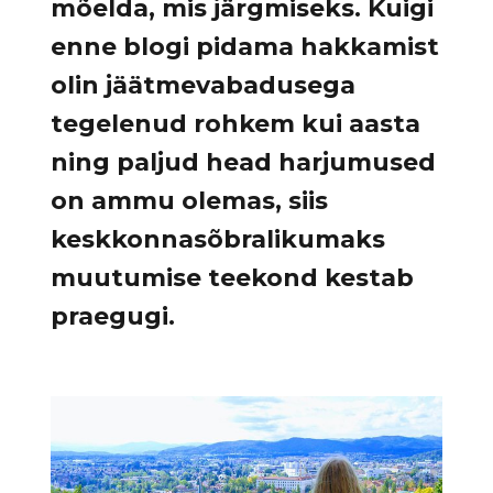
mõelda, mis järgmiseks. Kuigi
enne blogi pidama hakkamist
olin jäätmevabadusega
tegelenud rohkem kui aasta
ning paljud head harjumused
on ammu olemas, siis
keskkonnasõbralikumaks
muutumise teekond kestab
praegugi.