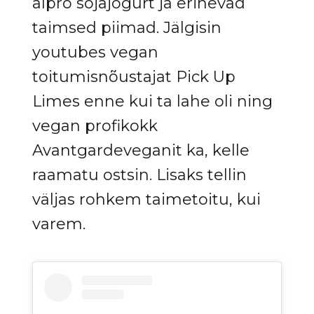
alpro sojajogurt ja erinevad
taimsed piimad. Jälgisin
youtubes vegan
toitumisnõustajat Pick Up
Limes enne kui ta lahe oli ning
vegan profikokk
Avantgardeveganit ka, kelle
raamatu ostsin. Lisaks tellin
väljas rohkem taimetoitu, kui
varem.