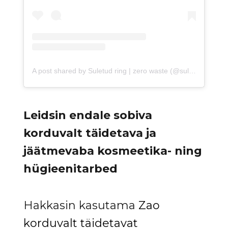
A post shared by Suletud ring | zero waste (@suletudring.ee)
Leidsin endale sobiva
korduvalt täidetava ja
jäätmevaba kosmeetika- ning
hügieenitarbed
Hakkasin kasutama
Zao
korduvalt täidetavat