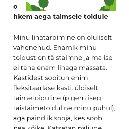
o
hkem aega taimsele toidule
Minu lihatarbimine on oluliselt
vähenenud. Enamik minu
toidust on täistaimne ja ma ise
ei taha enam lihaga mässata.
Kastidest sobitun enim
fleksitaarlase kasti: üldiselt
taimetoiduline (pigem isegi
täistaimetoiduline minu puhul),
aga paindlik sööja, kes sööb
pea kõike. Katsetan paljude