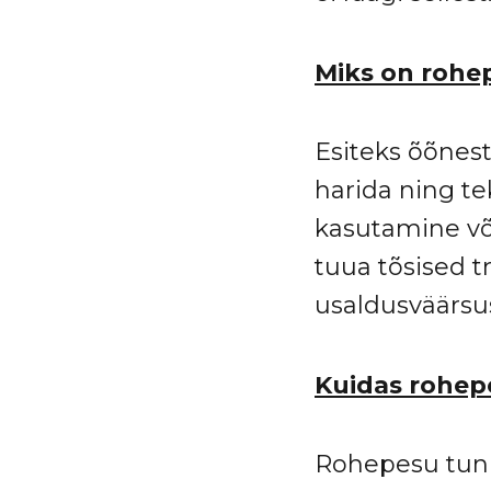
Miks on rohe
Esiteks õõnest
harida ning te
kasutamine võ
tuua tõsised t
usaldusväärsu
Kuidas rohep
Rohepesu tunnu