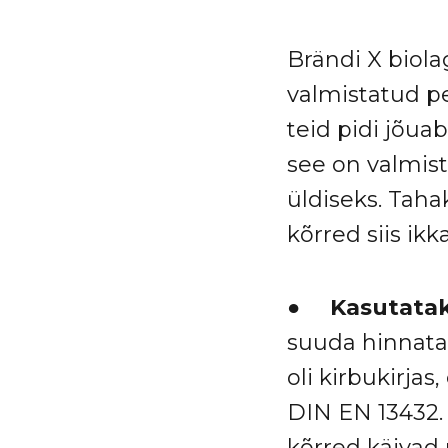
Brändi X biola
valmistatud pe
teid pidi jõua
see on valmist
üldiseks. Taha
kõrred siis ikk
●
Kasutataks
suuda hinnata
oli kirbukirja
DIN EN 13432.
kõrred käivad 