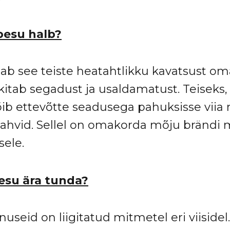
pesu halb?
ab see teiste heatahtlikku kavatsust oma
kitab segadust ja usaldamatust. Teiseks, 
ib ettevõtte seadusega pahuksisse viia 
rahvid. Sellel on omakorda mõju brändi 
sele.
esu ära tunda?
seid on liigitatud mitmetel eri viisidel