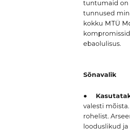
tuntumaid on 
tunnused minu
kokku
MTÜ Mo
kompromissid,
ebaolulisus.
Sõnavalik
●
Kasutatak
valesti mõista
rohelist. Arse
looduslikud j