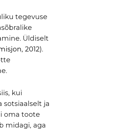
liku tegevuse
asõbralike
mine. Üldiselt
isjon, 2012
).
õtte
e.
is, kui
 sotsiaalselt ja
õi oma toote
b midagi, aga