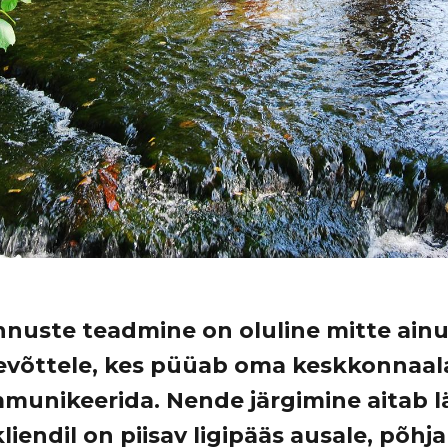
uste teadmine on oluline mitte ainult
tevõttele, kes püüab oma keskkonnaal
munikeerida. Nende järgimine aitab l
kliendil on piisav ligipääs ausale, põhja