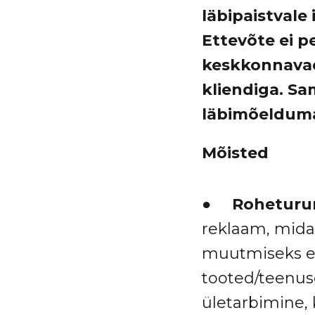
läbipaistvale 
Ettevõte ei p
keskkonnavae
kliendiga. Sam
läbimõelduma
Mõisted
●
Rohetur
reklaam, mida
muutmiseks eb
tooted/teenus
ületarbimine,