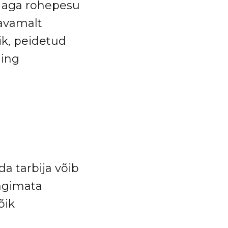
b aga rohepesu
avamalt
lik, peidetud
ning
da tarbija võib
ingimata
õik