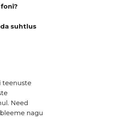
nfoni?
nda suhtlus
i teenuste
ste
hul. Need
robleeme nagu