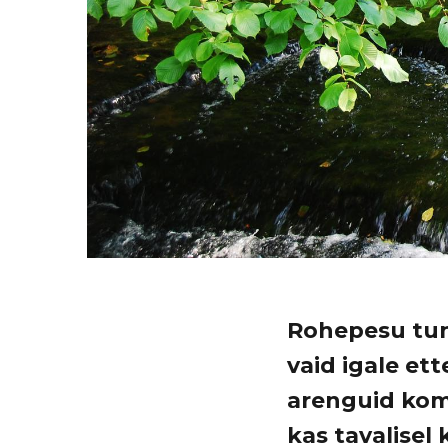
Rohepesu tunn
vaid igale et
arenguid kom
kas tavalisel 