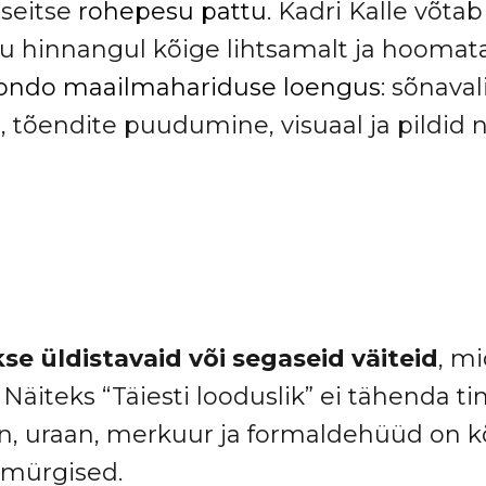
seitse
rohepesu pattu
. Kadri Kalle võta
 hinnangul kõige lihtsamalt ja hoomat
ndo maailmahariduse loengus
: sõnava
 tõendite puudumine, visuaal ja pildid 
se üldistavaid või segaseid väiteid
, mi
. Näiteks “Täiesti looduslik” ei tähenda t
en, uraan, merkuur ja formaldehüüd on k
a mürgised.