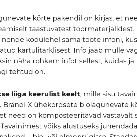
gunevate kõrte pakendil on kirjas, et ne
amiselt taastuvatest toormaterjalidest.
b nende kodulehel sama toote infoni, kus 
atud kartulitärklisest. Info jääb mulle vä
ksin näha rohkem infot sellest, kuidas ja
agi tehtud on.
e liiga keerulist keelt
, mille sisu tava
. Brändi X ühekordsete biolagunevate k
s, et need on komposteeritavad vastavalt 
 Tavainimest võiks alustuseks juhendada
pakendi-, bio- või olmeprügisse. Standar