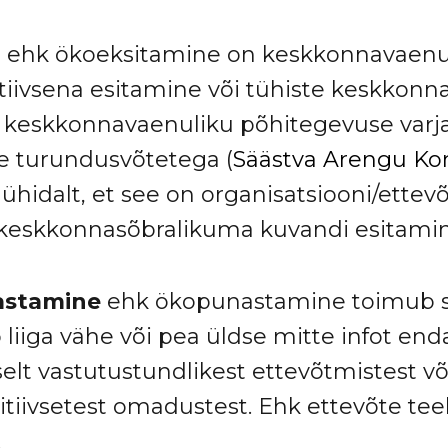
u
ehk ökoeksitamine on keskkonnavaenu
tiivsena esitamine või tühiste keskkonn
l keskkonnavaenuliku põhitegevuse varja
ke turundusvõtetega (
Säästva Arengu Kom
lühidalt, et see on organisatsiooni/ettev
 keskkonnasõbralikuma kuvandi esitamin
stamine
ehk ökopunastamine toimub si
liiga vähe või pea üldse mitte infot enda
elt vastutustundlikest ettevõtmistest v
tiivsetest omadustest. Ehk ettevõte tee
.