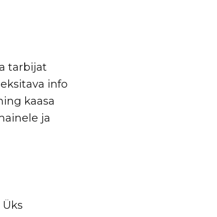
 tarbijat
eksitava info
ning kaasa
mainele ja
. Üks