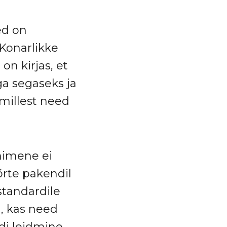
ed on
 Konarlikke
on kirjas, et
ga segaseks ja
 millest need
inimene ei
õrte pakendil
standardile
, kas need
di leidmine