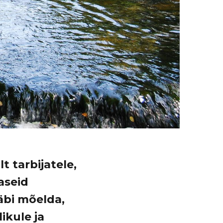
 tarbijatele,
aseid
äbi mõelda,
likule ja