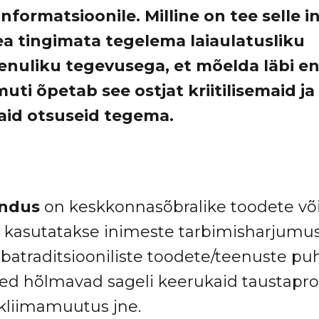
informatsioonile. Milline on tee selle i
ea tingimata tegelema laiaulatusliku
nuliku tegevusega, et mõelda läbi e
uti õpetab see ostjat kriitilisemaid ja
id otsuseid tegema.
undus
on keskkonnasõbralike toodete võ
 kasutatakse inimeste tarbimisharjumu
atraditsiooniliste toodete/teenuste pu
ed hõlmavad sageli keerukaid taustap
 kliimamuutus jne.