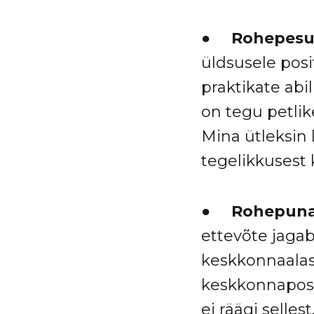
●
Rohepes
üldsusele posi
praktikate abi
on tegu petli
Mina ütleksin 
tegelikkusest
●
Rohepuna
ettevõte jagab 
keskkonnaalas
keskkonnaposi
ei räägi sellest