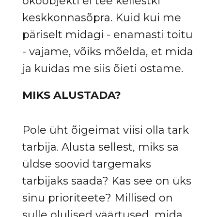
ökoobjekti ei tee kellestki
keskkonnasõpra. Kuid kui me
päriselt midagi - enamasti toitu
- vajame, võiks mõelda, et mida
ja kuidas me siis õieti ostame.
MIKS ALUSTADA?
Pole üht õigeimat viisi olla tark
tarbija. Alusta sellest, miks sa
üldse soovid targemaks
tarbijaks saada? Kas see on üks
sinu prioriteete? Millised on
sulle olulised väärtused, mida