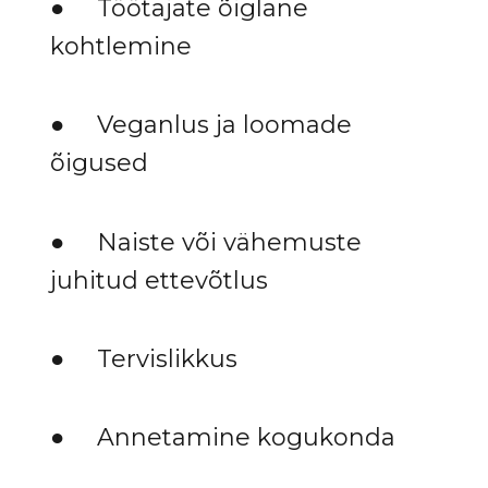
● Töötajate õiglane
kohtlemine
● Veganlus ja loomade
õigused
● Naiste või vähemuste
juhitud ettevõtlus
● Tervislikkus
● Annetamine kogukonda