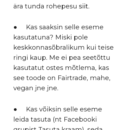
ära tunda rohepesu
siit
.
● Kas saaksin selle eseme
kasutatuna? Miski pole
keskkonnasõbralikum kui teise
ringi kaup. Me ei pea seetõttu
kasutatut ostes mõtlema, kas
see toode on Fairtrade, mahe,
vegan jne jne.
● Kas võiksin selle eseme
leida tasuta (nt Facebooki
grupist Tasuta kraam), seda