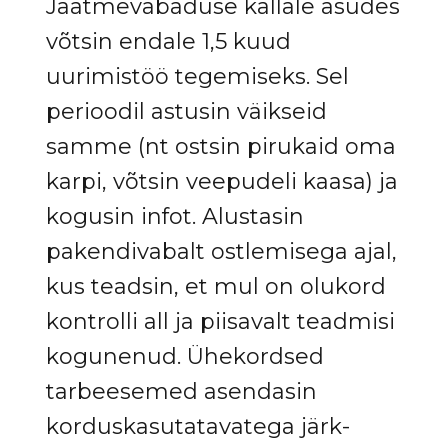
Jäätmevabaduse kallale asudes
võtsin endale 1,5 kuud
uurimistöö tegemiseks. Sel
perioodil astusin väikseid
samme (nt ostsin pirukaid oma
karpi, võtsin veepudeli kaasa) ja
kogusin infot. Alustasin
pakendivabalt ostlemisega ajal,
kus teadsin, et mul on olukord
kontrolli all ja piisavalt teadmisi
kogunenud. Ühekordsed
tarbeesemed asendasin
korduskasutatavatega järk-