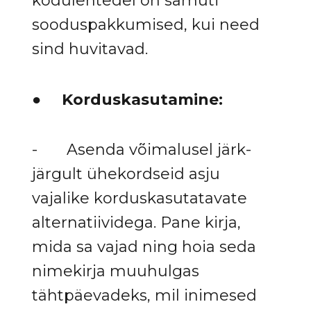
kodulehtedel on samuti
sooduspakkumised, kui need
sind huvitavad.
●
Korduskasutamine:
- Asenda võimalusel järk-
järgult ühekordseid asju
vajalike korduskasutatavate
alternatiividega. Pane kirja,
mida sa vajad ning hoia seda
nimekirja muuhulgas
tähtpäevadeks, mil inimesed