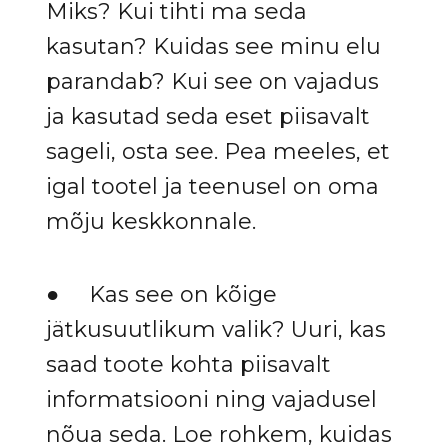
Miks? Kui tihti ma seda
kasutan? Kuidas see minu elu
parandab? Kui see on vajadus
ja kasutad seda eset piisavalt
sageli, osta see. Pea meeles, et
igal tootel ja teenusel on oma
mõju keskkonnale.
● Kas see on kõige
jätkusuutlikum valik? Uuri, kas
saad toote kohta piisavalt
informatsiooni ning vajadusel
nõua seda. Loe rohkem, kuidas