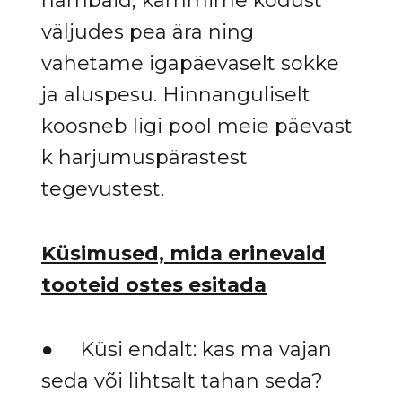
hambaid, kammime kodust
väljudes pea ära ning
vahetame igapäevaselt sokke
ja aluspesu. Hinnanguliselt
koosneb ligi pool meie päevast
k harjumuspärastest
tegevustest.
Küsimused, mida erinevaid
tooteid ostes esitada
● Küsi endalt: kas ma vajan
seda või lihtsalt tahan seda?