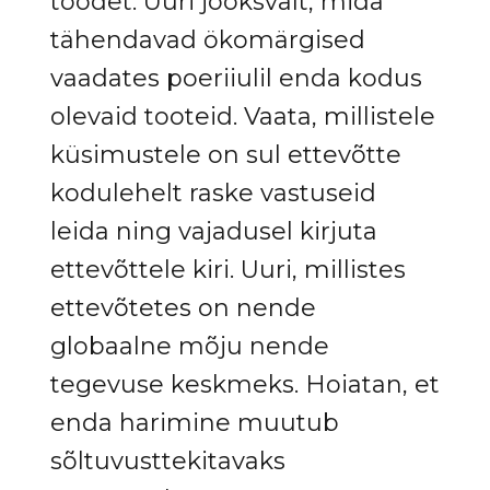
toodet. Uuri jooksvalt, mida
tähendavad ökomärgised
vaadates poeriiulil enda kodus
olevaid tooteid. Vaata, millistele
küsimustele on sul ettevõtte
kodulehelt raske vastuseid
leida ning vajadusel kirjuta
ettevõttele kiri. Uuri, millistes
ettevõtetes on nende
globaalne mõju nende
tegevuse keskmeks. Hoiatan, et
enda harimine muutub
sõltuvusttekitavaks