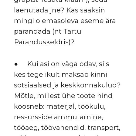
laenutada jne? Kas saaksin
mingi olemasoleva eseme ära
parandada (nt Tartu
Paranduskeldris)?
● Kui asi on väga odav, siis
kes tegelikult maksab kinni
sotsiaalsed ja keskkonnakulud?
Mõtle, millest ühe toote hind
koosneb: materjal, töökulu,
ressursside ammutamine,
tööaeg, töövahendid, transport,