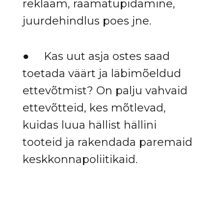
reklaam, raamatupidamine,
juurdehindlus poes jne.
● Kas uut asja ostes saad
toetada väärt ja läbimõeldud
ettevõtmist? On palju vahvaid
ettevõtteid, kes mõtlevad,
kuidas luua hällist hällini
tooteid ja rakendada paremaid
keskkonnapoliitikaid.