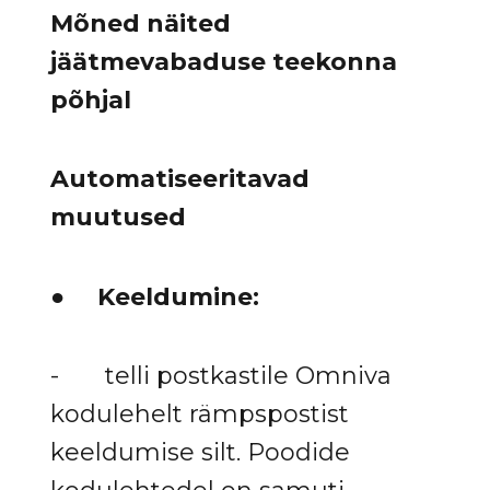
Mõned näited
jäätmevabaduse teekonna
põhjal
Automatiseeritavad
muutused
●
Keeldumine:
- telli postkastile Omniva
kodulehelt rämpspostist
keeldumise silt. Poodide