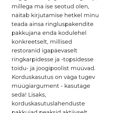
millega ma ise seotud olen,
näitab kirjutamise hetkel minu
teada ainsa ringluspakendite
pakkujana enda kodulehel
konkreetselt, millised
restoranid igapäevaselt
ringkarpidesse ja -topsidesse
toidu- ja joogipoolist müüvad.
Korduskasutus on väga tugev
müügiargument - kasutage
seda! Lisaks,
korduskasutuslahenduste
pakkujad peaksid aktiivselt