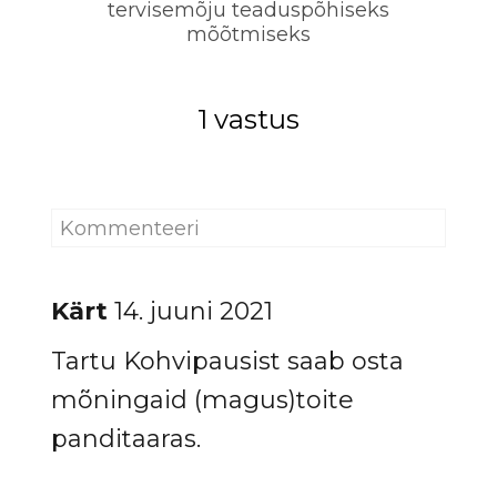
tervisemõju teaduspõhiseks
mõõtmiseks
1 vastus
Kärt
14. juuni 2021
Tartu Kohvipausist saab osta
mõningaid (magus)toite
panditaaras.