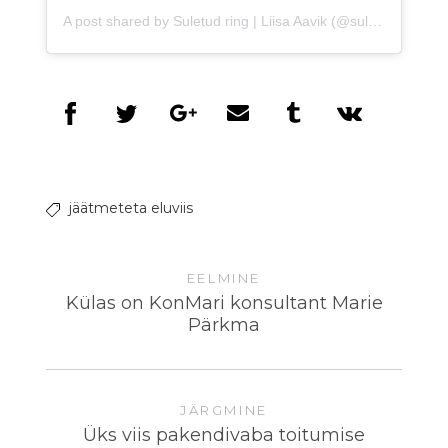
A post shared by Suletud ring | Liisa Aavik (@suletudring)
jäätmeteta eluviis
EELMINE
Külas on KonMari konsultant Marie
Pärkma
JÄRGMINE
Üks viis pakendivaba toitumise