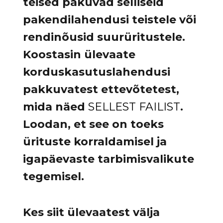
teised pakuvad selliseid
pakendilahendusi teistele või
rendinõusid suurüritustele.
Koostasin ülevaate
korduskasutuslahendusi
pakkuvatest ettevõtetest,
mida näed
SELLEST FAILIST
.
Loodan, et see on toeks
ürituste korraldamisel ja
igapäevaste tarbimisvalikute
tegemisel.
Kes siit ülevaatest välja