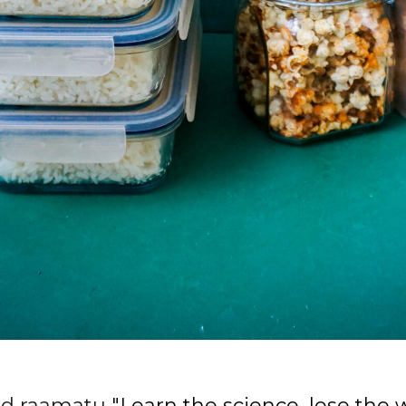
ud raamatu
"Learn the science, lose the 