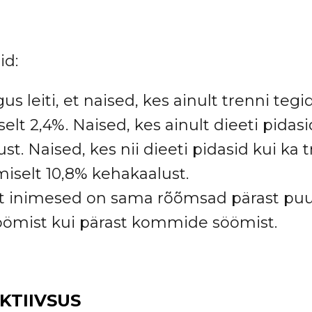
id:
s leiti, et naised, kes ainult trenni tegi
elt 2,4%. Naised, kes ainult dieeti pidasi
t. Naised, kes nii dieeti pidasid kui ka t
iselt 10,8% kehakaalust.
et inimesed on sama rõõmsad pärast puu
söömist kui pärast kommide söömist.
KTIIVSUS