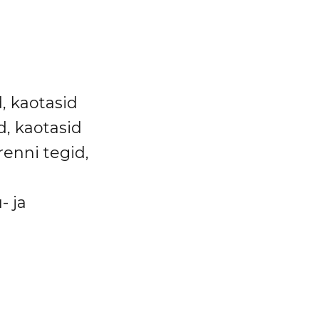
d, kaotasid
d, kaotasid
renni tegid,
- ja