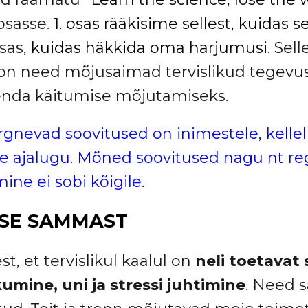
osasse.
1. osas rääkisime sellest, kuidas 
osas,
kuidas häkkida oma harjumusi
. Sel
on need mõjusaimad tervislikud tegevus
enda käitumise mõjutamiseks.
rgnevad soovitused on inimestele, kellel 
te ajalugu. Mõned soovitused nagu nt r
ine ei sobi kõigile.
ISE SAMMAST
t, et tervislikul kaalul on
neli toetavat
kumine, uni ja stressi juhtimine
. Need 