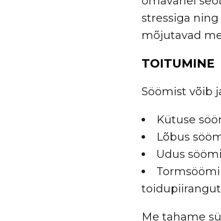
omavahel seot
stressiga nin
mõjutavad me
TOITUMINE
Söömist võib ja
Kütuse söö
Lõbus sööm
Udus söömi
Tormsöömine
toidupiirangu
Me tahame süü