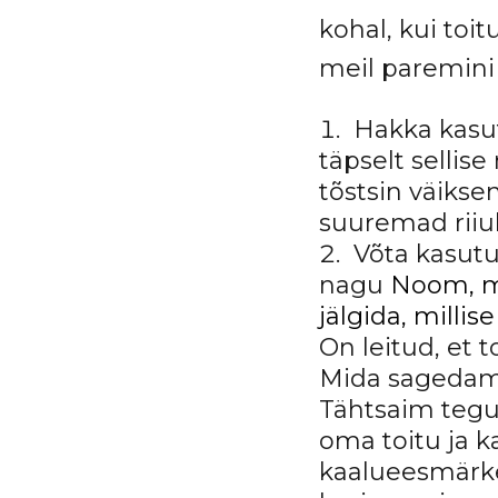
kohal, kui toi
meil paremini
Hakka kas
täpselt sellise
tõstsin väikse
suuremad riiuli
Võta kasutu
nagu
Noom, mi
jälgida, mill
On leitud, et
Mida sagedami
Tähtsaim tegur
oma toitu ja 
kaalueesmärke 