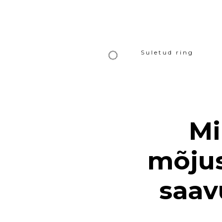
Suletud ring
Mi
mõjus
saav