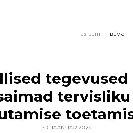
ESILEHT
BLOGI
llised tegevused
aimad tervisliku
utamise toetami
30. JAANUAR 2024