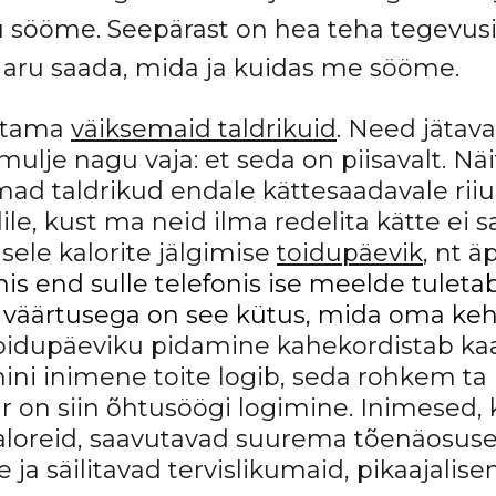
tu sööme. Seepärast on hea teha tegevusi
 aru saada, mida ja kuidas me sööme.
utama
väiksemaid taldrikuid
. Need jätav
 mulje nagu vaja: et seda on piisavalt. N
mad taldrikud endale kättesaadavale riiul
le, kust ma neid ilma redelita kätte ei s
sele kalorite jälgimise
toidupäevik
, nt ä
s end sulle telefonis ise meelde tuleta
ise väärtusega on see kütus, mida oma k
 toidupäeviku pidamine kahekordistab ka
ni inimene toite logib, seda rohkem ta 
 on siin õhtusöögi logimine. Inimesed, k
kaloreid, saavutavad suurema tõenäosu
ja säilitavad tervislikumaid, pikaajalis