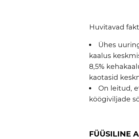
Huvitavad fakt
Ühes uuringu
kaalus keskmis
8,5% kehakaalus
kaotasid keskm
On leitud, 
köögiviljade 
FÜÜSILINE A