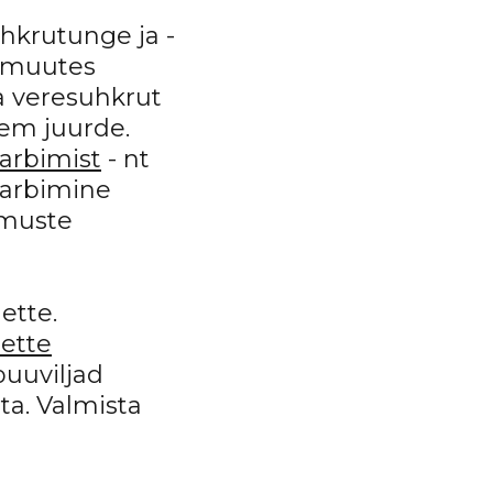
hkrutunge ja -
i muutes
a veresuhkrut
kem juurde.
arbimist
- nt
tarbimine
umuste
ette.
 ette
puuviljad
ta. Valmista