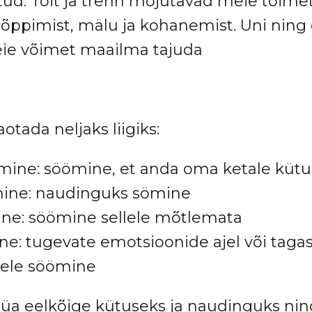
ud. Toit ja trenn mõjutavad meie toime
g õppimist, mälu ja kohanemist. Uni nin
ie võimet maailma tajuda
otada neljaks liigiks:
mine: söömine, et anda oma ketale kütu
ine: naudinguks sömine
ne: söömine sellele mõtlemata
: tugevate emotsioonide ajel või tagas
tele söömine
a eelkõige kütuseks ja naudinguks nin