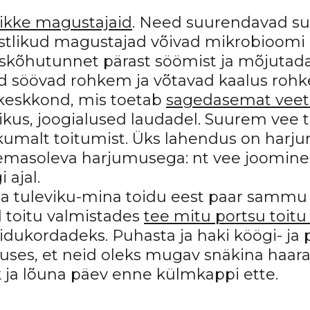
likke magustajaid
. Need suurendavad su
nstlikud magustajad võivad mikrobioom
skõhutunnet pärast söömist ja mõjutad
sed söövad rohkem ja võtavad kaalus roh
keskkond, mis toetab
sagedasemat veet
ikus, joogialused laudadel. Suurem vee 
ikumalt toitumist. Üks lahendus on harj
emasoleva harjumusega: nt vee joomine
ajal.
a tuleviku-mina toidu eest paar sammu 
 toitu valmistades
tee mitu portsu toitu
idukordadeks. Puhasta ja haki köögi- ja 
ses, et neid oleks mugav snäkina haara
a lõuna päev enne külmkappi ette.