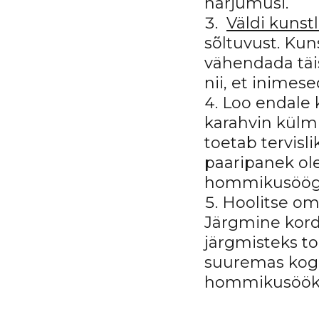
harjumusi.
Väldi kunst
sõltuvust. Ku
vähendada täi
nii, et inime
Loo endale 
karahvin külm
toetab tervisl
paaripanek ol
hommikusöögi 
Hoolitse om
Järgmine kord
järgmisteks to
suuremas kogu
hommikusöök j