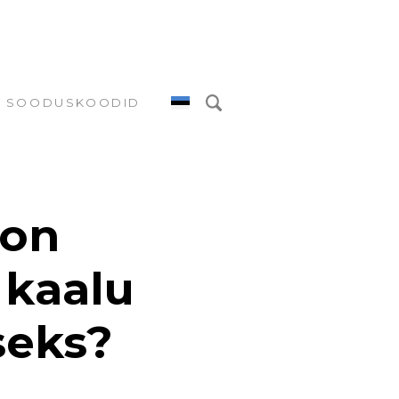
SOODUSKOODID
 on
 kaalu
seks?