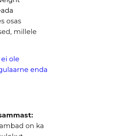
seada
les osas
ed, millele
ei ole
egulaarne enda
 sammast:
sambad on ka