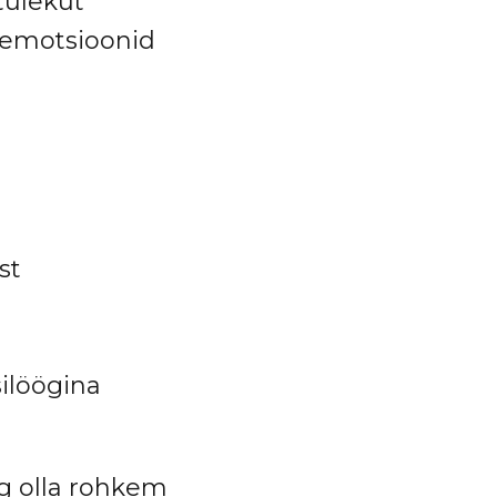
tulekut
g emotsioonid
st
ilöögina
g olla rohkem