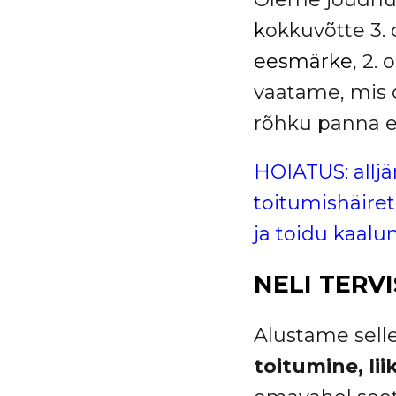
k
okkuvõtte 3. 
eesmärke
, 2. 
vaatame, mis 
rõhku panna 
HOIATUS: alljä
toitumishäire
ja toidu kaalum
NELI TERV
Alustame selles
toitumine, lii