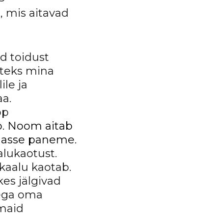
, mis aitavad
ad toidust
äiteks mina
ile ja
aa.
pp
b. Noom aitab
ehasse paneme.
alukaotust.
kaalu kaotab.
es jälgivad
sega oma
emaid