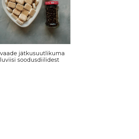
evaade jätkusuutlikuma
luviisi soodusdiilidest