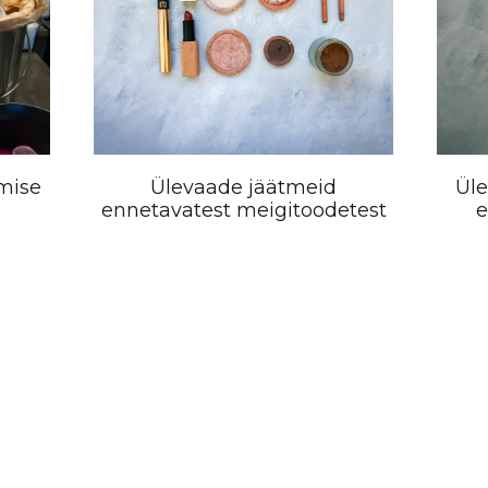
mise
Ülevaade jäätmeid
Ül
ennetavatest meigitoodetest
e