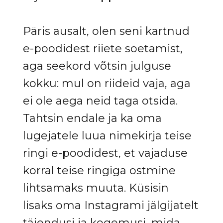
Päris ausalt, olen seni kartnud
e-poodidest riiete soetamist,
aga seekord võtsin julguse
kokku: mul on riideid vaja, aga
ei ole aega neid taga otsida.
Tahtsin endale ja ka oma
lugejatele luua nimekirja teise
ringi e-poodidest, et vajaduse
korral teise ringiga ostmine
lihtsamaks muuta. Küsisin
lisaks oma Instagrami jälgijatelt
täiendusi ja kogemusi, mida