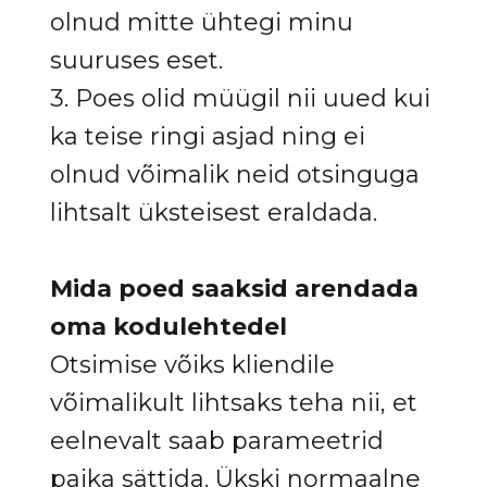
olnud mitte ühtegi minu
suuruses eset.
3. Poes olid müügil nii uued kui
ka teise ringi asjad ning ei
olnud võimalik neid otsinguga
lihtsalt üksteisest eraldada.
Mida poed saaksid arendada
oma kodulehtedel
Otsimise võiks kliendile
võimalikult lihtsaks teha nii, et
eelnevalt saab parameetrid
paika sättida. Ükski normaalne