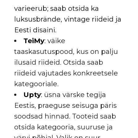
varieerub; saab otsida ka
luksusbrände, vintage riideid ja
Eesti disaini.
TeiMy
: väike
taaskasutuspood, kus on palju
ilusaid riideid. Otsida saab
riideid vajutades konkreetsele
kategooriale.
Upty
:
üsna värske tegija
Eestis, praeguse seisuga päris
soodsad hinnad. Tooteid saab
otsida kategooria, suuruse ja
värvi põhjal. Valik on suur.