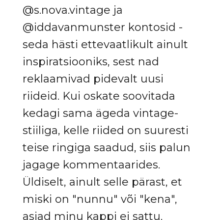
@s.nova.vintage ja
@iddavanmunster kontosid -
seda hästi ettevaatlikult ainult
inspiratsiooniks, sest nad
reklaamivad pidevalt uusi
riideid. Kui oskate soovitada
kedagi sama ägeda vintage-
stiiliga, kelle riided on suuresti
teise ringiga saadud, siis palun
jagage kommentaarides.
Üldiselt, ainult selle pärast, et
miski on "nunnu" või "kena",
asjad minu kappi ei sattu.