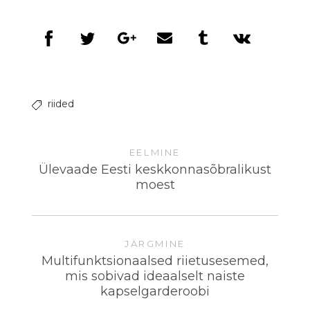
riided
EELMINE
Ülevaade Eesti keskkonnasõbralikust
moest
JÄRGMINE
Multifunktsionaalsed riietusesemed,
mis sobivad ideaalselt naiste
kapselgarderoobi