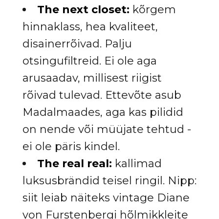
The next closet:
kõrgem
hinnaklass, hea kvaliteet,
disainerrõivad. Palju
otsingufiltreid. Ei ole aga
arusaadav, millisest riigist
rõivad tulevad. Ettevõte asub
Madalmaades, aga kas pilidid
on nende või müüjate tehtud -
ei ole päris kindel.
The real real:
kallimad
luksusbrändid teisel ringil. Nipp:
siit leiab näiteks vintage Diane
von Furstenbergi hõlmikkleite