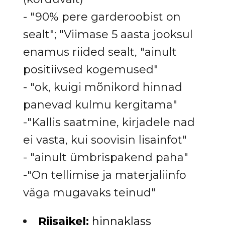
- "90% pere garderoobist on
sealt"; "Viimase 5 aasta jooksul
enamus riided sealt, "ainult
positiivsed kogemused"
- "ok, kuigi mõnikord hinnad
panevad kulmu kergitama"
-"Kallis saatmine, kirjadele nad
ei vasta, kui soovisin lisainfot"
- "ainult ümbrispakend paha"
-"On tellimise ja materjaliinfo
väga mugavaks teinud"
Riisaikel:
hinnaklass