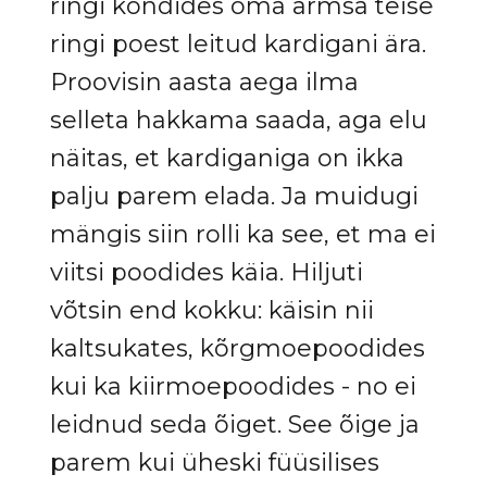
ringi kõndides oma armsa teise
ringi poest leitud kardigani ära.
Proovisin aasta aega ilma
selleta hakkama saada, aga elu
näitas, et kardiganiga on ikka
palju parem elada. Ja muidugi
mängis siin rolli ka see, et ma ei
viitsi poodides käia. Hiljuti
võtsin end kokku: käisin nii
kaltsukates, kõrgmoepoodides
kui ka kiirmoepoodides - no ei
leidnud seda õiget. See õige ja
parem kui üheski füüsilises