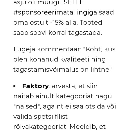
asju oli müügil.
SELLE
#sponsoreerimata lingiga
saad
oma ostult -15% alla. Tooted
saab soovi korral tagastada.
Lugeja kommentaar: "Koht, kus
olen kohanud kvaliteeti ning
tagastamisvõimalus on lihtne."
Faktory
: arvesta, et siin
näitab ainult kategooriat nagu
"naised", aga nt ei saa otsida või
valida spetsiifilist
rõivakategooriat. Meeldib, et