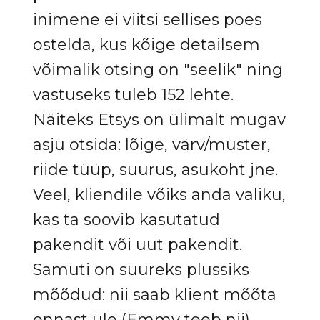
inimene ei viitsi sellises poes
ostelda, kus kõige detailsem
võimalik otsing on "seelik" ning
vastuseks tuleb 152 lehte.
Näiteks Etsys on ülimalt mugav
asju otsida: lõige, värv/muster,
riide tüüp, suurus, asukoht jne.
Veel, kliendile võiks anda valiku,
kas ta soovib kasutatud
pakendit või uut pakendit.
Samuti on suureks plussiks
mõõdud: nii saab klient mõõta
ennast üle (Emmy teeb nii).