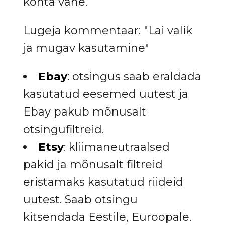
kohta vähe.
Lugeja kommentaar: "Lai valik
ja mugav kasutamine"
Ebay
:
otsingus saab eraldada
kasutatud eesemed uutest ja
Ebay pakub mõnusalt
otsingufiltreid.
Etsy
: kliimaneutraalsed
pakid ja mõnusalt filtreid
eristamaks kasutatud riideid
uutest. Saab otsingu
kitsendada Eestile, Euroopale.