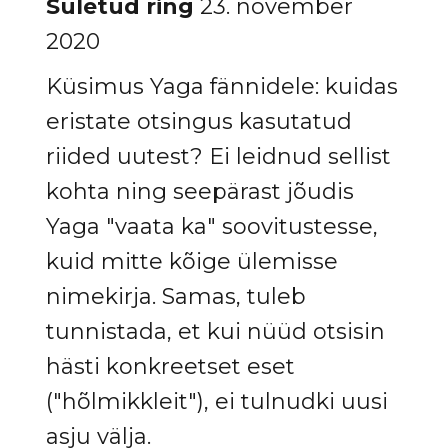
Suletud ring
23. november
2020
Küsimus Yaga fännidele: kuidas
eristate otsingus kasutatud
riided uutest? Ei leidnud sellist
kohta ning seepärast jõudis
Yaga "vaata ka" soovitustesse,
kuid mitte kõige ülemisse
nimekirja. Samas, tuleb
tunnistada, et kui nüüd otsisin
hästi konkreetset eset
("hõlmikkleit"), ei tulnudki uusi
asju välja.